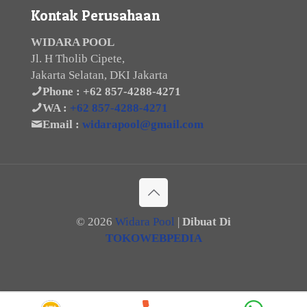
Kontak Perusahaan
WIDARA POOL
Jl. H Tholib Cipete,
Jakarta Selatan, DKI Jakarta
Phone :
+62 857-4288-4271
WA :
+62 857-4288-4271
Email :
widarapool@gmail.com
©
2026
Widara Pool
|
Dibuat Di
TOKOWEBPEDIA