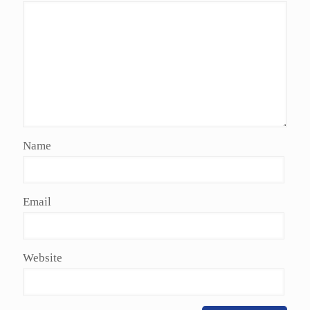
Name
Email
Website