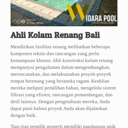
Ahli Kolam Renang Bali
Mendirikan fasilitas renang melibatkan beberapa
komponen teknis dan rancangan yang perlu
kemampuan khusus. Ahli konstruksi kolam renang
mempunyai pengalaman dalam mengembangkan,
merencanakan, dan melaksanakan proyek-proyek
tempat berenang yang beraneka ragam. Keahlian
mereka meliputi pemilihan bahan, mengelola sistem
filtrasi yang efisien, rancangan pemandangan, dan
detil lainnya. Dengan pengetahuan mereka, Anda
dapat pasti bahwa proyek Anda akan dijalankan
dengan baik.
Tiap-tiap pemilik properti memiliki pandangan unik