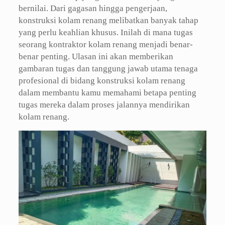
bernilai. Dari gagasan hingga pengerjaan,
konstruksi kolam renang melibatkan banyak tahap
yang perlu keahlian khusus. Inilah di mana tugas
seorang kontraktor kolam renang menjadi benar-
benar penting. Ulasan ini akan memberikan
gambaran tugas dan tanggung jawab utama tenaga
profesional di bidang konstruksi kolam renang
dalam membantu kamu memahami betapa penting
tugas mereka dalam proses jalannya mendirikan
kolam renang.