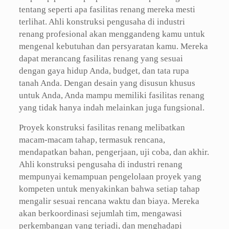
tentang seperti apa fasilitas renang mereka mesti
terlihat. Ahli konstruksi pengusaha di industri
renang profesional akan menggandeng kamu untuk
mengenal kebutuhan dan persyaratan kamu. Mereka
dapat merancang fasilitas renang yang sesuai
dengan gaya hidup Anda, budget, dan tata rupa
tanah Anda. Dengan desain yang disusun khusus
untuk Anda, Anda mampu memiliki fasilitas renang
yang tidak hanya indah melainkan juga fungsional.
Proyek konstruksi fasilitas renang melibatkan
macam-macam tahap, termasuk rencana,
mendapatkan bahan, pengerjaan, uji coba, dan akhir.
Ahli konstruksi pengusaha di industri renang
mempunyai kemampuan pengelolaan proyek yang
kompeten untuk menyakinkan bahwa setiap tahap
mengalir sesuai rencana waktu dan biaya. Mereka
akan berkoordinasi sejumlah tim, mengawasi
perkembangan yang terjadi, dan menghadapi