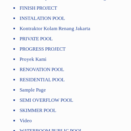
FINISH PROJECT
INSTALATION POOL
Kontraktor Kolam Renang Jakarta
PRIVATE POOL
PROGRESS PROJECT
Proyek Kami
RENOVATION POOL
RESIDENTIAL POOL
Sample Page
SEMI OVERFLOW POOL
SKIMMER POOL
Video
WATERBOOM PUBLIC POOL