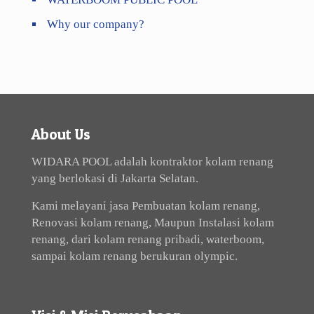
Why our company?
About Us
WIDARA POOL adalah kontraktor kolam renang
yang berlokasi di Jakarta Selatan.
Kami melayani jasa Pembuatan kolam renang,
Renovasi kolam renang, Maupun Instalasi kolam
renang, dari kolam renang pribadi, waterboom,
sampai kolam renang berukuran olympic.